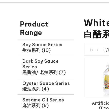
White
Product
Range
白醋
Soy Sauce Series
1/
生抽系列 (10)
Dark Soy Sauce
Series
黑酱油/ 老抽系列 (7)
Oyster Sauce Series
蠔油系列 (4)
Sesame Oil Series
Artifici
麻油系列 (5)
(Ec