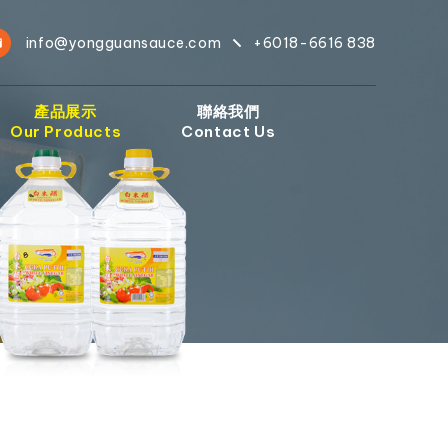
info@yongguansauce.com
+6018-6616 838
產品展示
聯絡我們
Our Products
Contact Us