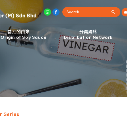
醬油的由來
分銷網絡
 Origin of Soy Sauce
Distribution Network
r Series