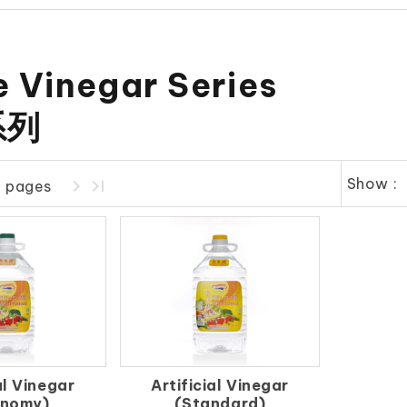
 Vinegar Series
系列
Show :
1 pages
al Vinegar
Artificial Vinegar
onomy)
(Standard)